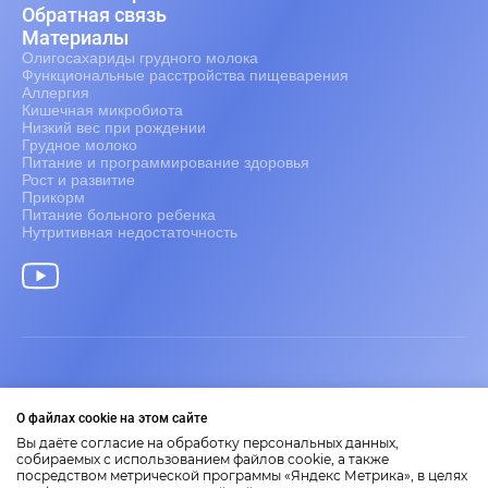
Обратная связь
Материалы
Олигосахариды грудного молока
Функциональные расстройства пищеварения
Аллергия
Кишечная микробиота
Низкий вес при рождении
Грудное молоко
Питание и программирование здоровья
Рост и развитие
Прикорм
Питание больного ребенка
Нутритивная недостаточность
Информация только для медицинских работников.
О файлах cookie на этом сайте
2026 Nestlé Nutrition Institute
Представленные на сайте материалы носят научно-
Вы даёте согласие на обработку персональных данных,
образовательный характер.
собираемых с использованием файлов cookie, а также
посредством метрической программы «Яндекс Метрика», в целях
Размещенная на сайте информация не является заменой