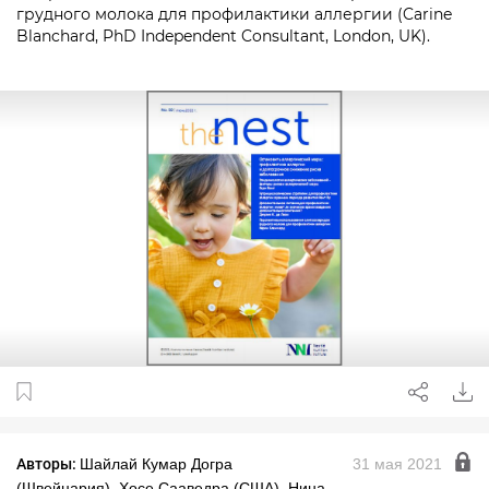
грудного молока для профилактики аллергии (Carine
Blanchard, PhD Independent Consultant, London, UK).
Авторы:
Шайлай Кумар Догра
31 мая 2021
(Швейцария), Хосе Сааведра (США), Нина