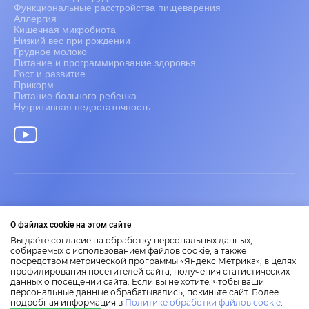
Функциональные расстройства пищеварения
Аллергия
Кишечная микробиота
Низкий вес при рождении
Грудное молоко
Питание и программирование здоровья
Рост и развитие
Прикорм
Питание больного ребенка
Нутритивная недостаточность
Информация только для медицинских работников.
2026 Nestlé Nutrition Institute
О файлах cookie на этом сайте
Представленные на сайте материалы носят научно-
Вы даёте согласие на обработку персональных данных,
образовательный характер.
собираемых с использованием файлов cookie, а также
посредством метрической программы «Яндекс Метрика», в целях
Размещенная на сайте информация не является заменой
профилирования посетителей сайта, получения статистических
медицинской консультации.
данных о посещении сайта. Если вы не хотите, чтобы ваши
Правила пользования сайтом
персональные данные обрабатывались, покиньте сайт. Более
Политика по обработке данных
подробная информация в
Политике обработки файлов cookie
.