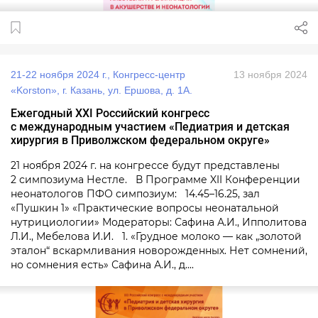
21-22 ноября 2024 г., Конгресс-центр
13 ноября 2024
«Korston», г. Казань, ул. Ершова, д. 1А.
Ежегодный XXI Российский конгресс
с международным участием «Педиатрия и детская
хирургия в Приволжском федеральном округе»
21 ноября 2024 г. на конгрессе будут представлены
2 симпозиума Нестле. В Программе XII Конференции
неонатологов ПФО симпозиум: 14.45–16.25, зал
«Пушкин 1» «Практические вопросы неонатальной
нутрициологии» Модераторы: Сафина А.И., Ипполитова
Л.И., Мебелова И.И. 1. «Грудное молоко — как „золотой
эталон“ вскармливания новорожденных. Нет сомнений,
но сомнения есть» Сафина А.И., д....