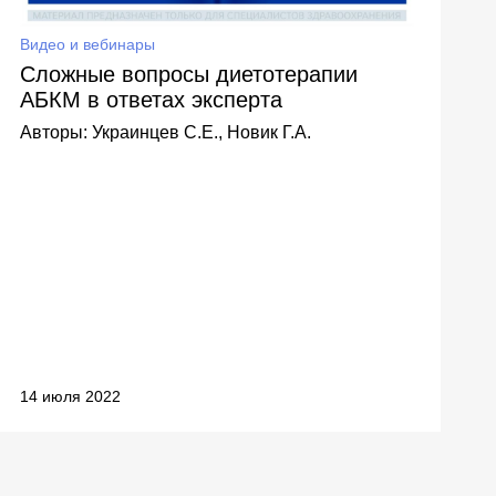
Видео и вебинары
В
Сложные вопросы диетотерапии
АБКМ в ответах эксперта
Авторы:
Украинцев С.Е., Новик Г.А.
А
14 июля 2022
1