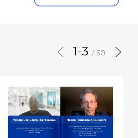
1-3
/ 50