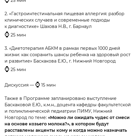
⌚
25 мин
2. «Гастроинтестинальная пищевая аллергия: разбор
клинических случаев и современные подходы
к диагностике» Шахова Н.В., г. Барнаул
⌚
25 мин
3. «Диетотерапия АБКМ в рамках первых 1000 дней
жизни: как сохранить шансы ребенка на здоровый рост
и развитие» Баскакова Е.Ю., г. Нижний Новгород
⌚
25 мин
⌚
Дискуссия —
15 мин
Также в Программе запланировано выступление
Баскаковой Е.Ю., к.м.н., доцента кафедры факультетской
и поликлинической педиатрии ПИМУ, Нижний
Новгород по теме:
«Можно ли ожидать чудес от смеси
на основе козьего молока?», в котором будут
расставлены акценты кому и когда можно назначать