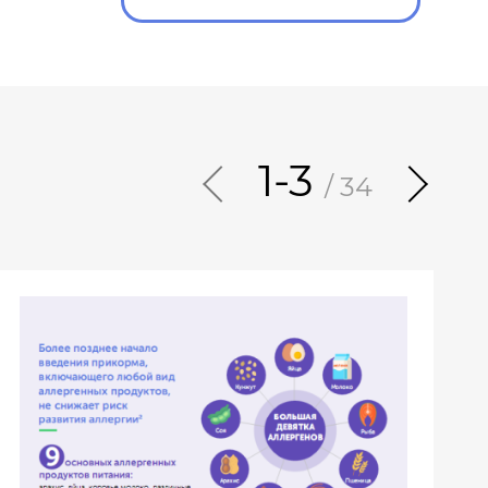
1-3
/ 34