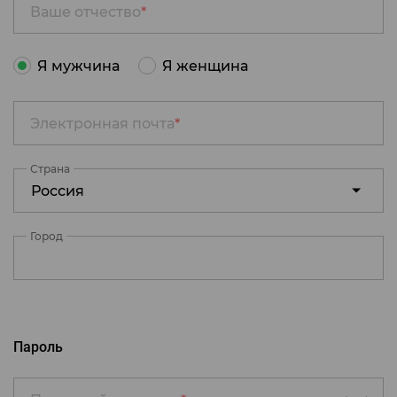
Ваше отчество
*
Я мужчина
Я женщина
Электронная почта
*
Страна
Россия
Город
Пароль